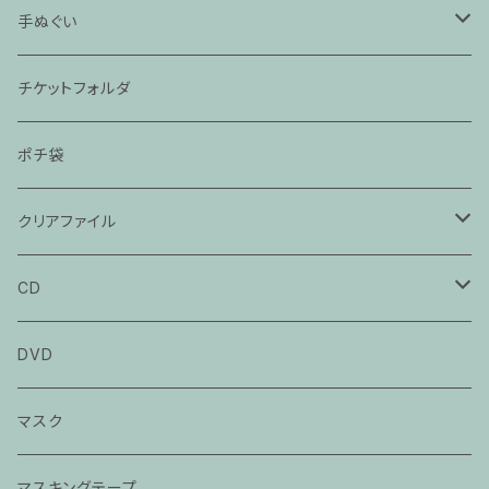
「ぞろぞろ」
手ぬぐい
「抜け雀」
「時そば」
チケットフォルダ
「猫と金魚」
「死神」
ポチ袋
「大工調べ」
「たぬき」
クリアファイル
「粗忽の釘」
「茶の湯」
「死神」
CD
「落語教育委員会」
「目黒のさんま」
立川談春CD
DVD
「猫の皿」
立川談笑CD
マスク
「芝浜」
春風亭百栄CD
マスキングテープ