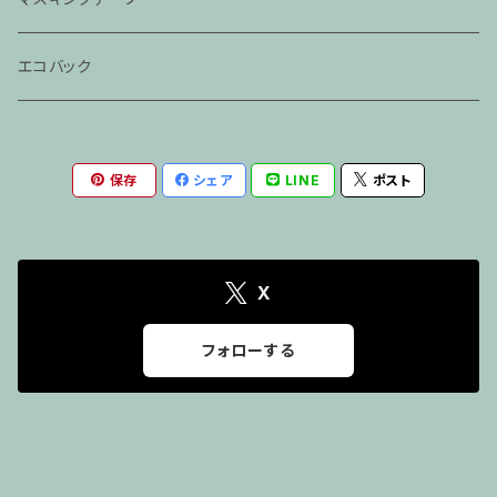
「らくだ」
春風亭一之輔CD
エコバック
神田伯山・松之丞CD
保存
シェア
LINE
ポスト
X
フォローする