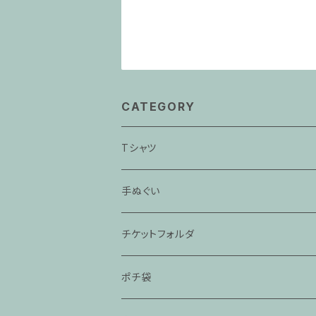
CATEGORY
Tシャツ
「ぞろぞろ」
手ぬぐい
「抜け雀」
「時そば」
チケットフォルダ
「猫と金魚」
「死神」
ポチ袋