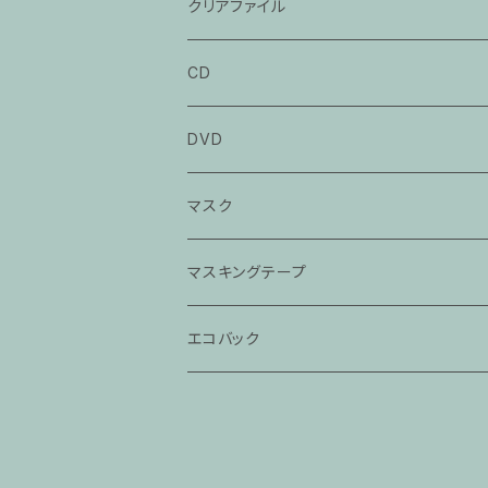
「大工調べ」
「たぬき」
クリアファイル
「粗忽の釘」
「茶の湯」
「死神」
CD
「落語教育委員会」
「目黒のさんま」
立川談春CD
DVD
「猫の皿」
立川談笑CD
マスク
「芝浜」
春風亭百栄CD
マスキングテープ
「らくだ」
春風亭一之輔CD
エコバック
神田伯山・松之丞CD