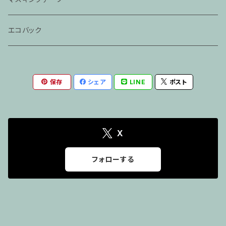
「らくだ」
春風亭一之輔CD
エコバック
神田伯山・松之丞CD
保存
シェア
LINE
ポスト
X
フォローする