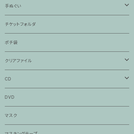
「ぞろぞろ」
手ぬぐい
「抜け雀」
「時そば」
チケットフォルダ
「猫と金魚」
「死神」
ポチ袋
「大工調べ」
「たぬき」
クリアファイル
「粗忽の釘」
「茶の湯」
「死神」
CD
「落語教育委員会」
「目黒のさんま」
立川談春CD
DVD
「猫の皿」
立川談笑CD
マスク
「芝浜」
春風亭百栄CD
マスキングテープ