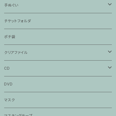
「ぞろぞろ」
手ぬぐい
「抜け雀」
「時そば」
チケットフォルダ
「猫と金魚」
「死神」
ポチ袋
「大工調べ」
「たぬき」
クリアファイル
「粗忽の釘」
「茶の湯」
「死神」
CD
「落語教育委員会」
「目黒のさんま」
立川談春CD
DVD
「猫の皿」
立川談笑CD
マスク
「芝浜」
春風亭百栄CD
マスキングテープ