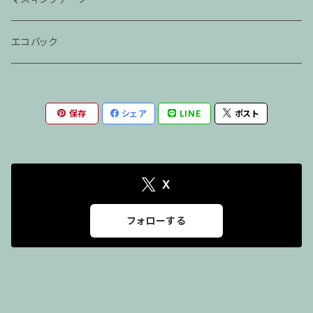
「らくだ」
春風亭一之輔CD
エコバック
神田伯山・松之丞CD
保存
シェア
LINE
ポスト
X
フォローする