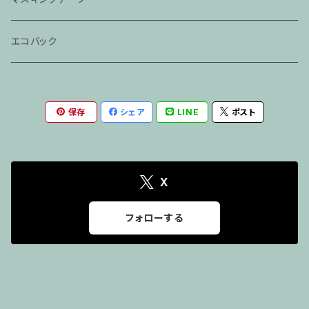
「らくだ」
春風亭一之輔CD
エコバック
神田伯山・松之丞CD
保存
シェア
LINE
ポスト
X
フォローする