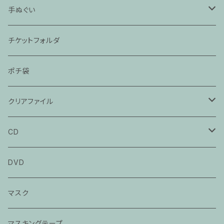
「ぞろぞろ」
手ぬぐい
「抜け雀」
「時そば」
チケットフォルダ
「猫と金魚」
「死神」
ポチ袋
「大工調べ」
「たぬき」
クリアファイル
「粗忽の釘」
「茶の湯」
「死神」
CD
「落語教育委員会」
「目黒のさんま」
立川談春CD
DVD
「猫の皿」
立川談笑CD
マスク
「芝浜」
春風亭百栄CD
マスキングテープ