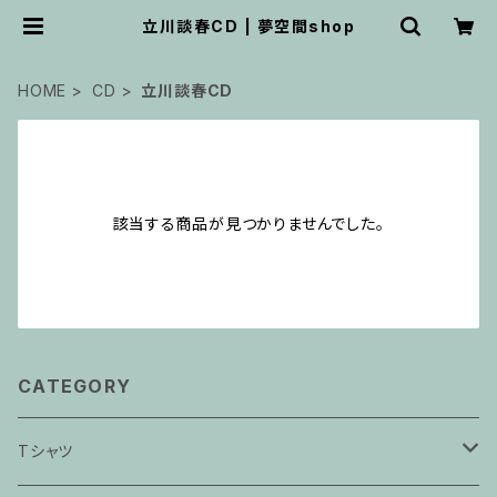
立川談春CD | 夢空間shop
HOME
CD
立川談春CD
該当する商品が見つかりませんでした。
CATEGORY
Tシャツ