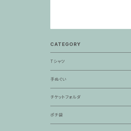
CATEGORY
Tシャツ
「ぞろぞろ」
手ぬぐい
「抜け雀」
「時そば」
チケットフォルダ
「猫と金魚」
「死神」
ポチ袋