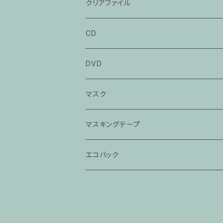
「大工調べ」
「たぬき」
クリアファイル
「粗忽の釘」
「茶の湯」
「死神」
CD
「落語教育委員会」
「目黒のさんま」
立川談春CD
DVD
「猫の皿」
立川談笑CD
マスク
「芝浜」
春風亭百栄CD
マスキングテープ
「らくだ」
春風亭一之輔CD
エコバック
神田伯山・松之丞CD